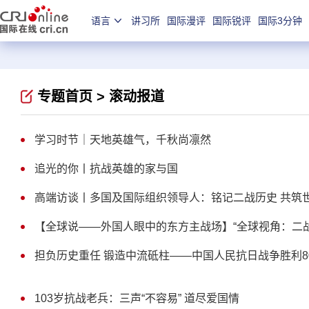
语言
讲习所
国际漫评
国际锐评
国际3分钟
专题首页 >
滚动报道
学习时节｜天地英雄气，千秋尚凛然
追光的你丨抗战英雄的家与国
高端访谈丨多国及国际组织领导人：铭记二战历史 共筑
【全球说——外国人眼中的东方主战场】“全球视角：二
担负历史重任 锻造中流砥柱——中国人民抗日战争胜利8
103岁抗战老兵：三声“不容易” 道尽爱国情