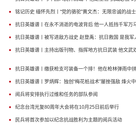
铭记历史 缅怀先烈丨“党的骆驼”黄文杰：无限忠诚的战士
抗日英雄谱丨在永不消逝的电波背后 他一人抵挡千军万
抗日英雄谱丨被写进敌方战史 赵登禹：抗日救国 是我军
抗日英雄谱丨主持出版刊物、指挥地方抗日武装 他文武
抗日英雄谱丨缴获枪支可装备一个排！他在枪林弹雨中拼
抗日英雄谱丨罗炳辉：独创“梅花桩战术”屡挫强敌 烽火
阅兵将安排执行过维和任务的部队参阅
纪念台湾光复80周年大会将在10月25日前后举行
民兵将首次参加以纪念抗战胜利为主题的阅兵活动