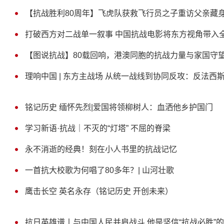
【抗战胜利80周年】飞虎队获救飞行员之子重访父亲藏
打破西方对二战单一叙事 中国抗战电影将东方视角带入
【图说抗战】80载回响，港澳同胞的抗战力量与家国守
理响中国 | 东方主战场 从统一战线到协同反攻：反法西
铭记历史 缅怀先烈|爱国将领柳树人：血洒他乡护国门
学习新语·抗战｜不灭的“灯塔” 不屈的脊梁
永不消逝的经典！刻在小人书里的抗战记忆
一首抗大校歌为何唱了80多年？| 山河壮歌
鹰击长空 英名永存（铭记历史 开创未来）
抗日英雄谱丨与中国人民并肩战斗 他是坚信“抗战必胜”