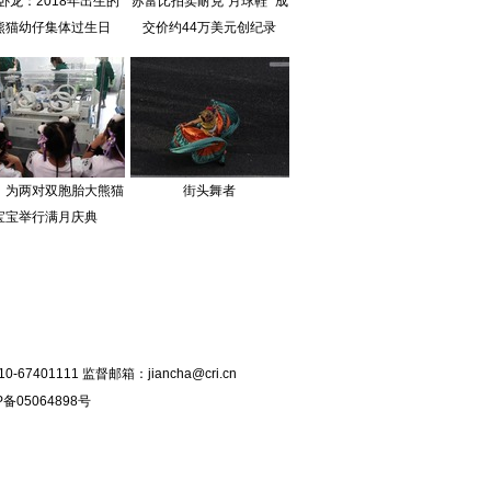
卧龙：2018年出生的
苏富比拍卖耐克“月球鞋” 成
熊猫幼仔集体过生日
交价约44万美元创纪录
：为两对双胞胎大熊猫
街头舞者
宝宝举行满月庆典
401111 监督邮箱：jiancha@cri.cn
P备05064898号