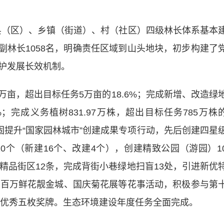
县（区）、乡镇（街道）、村（社区）四级林长体系基本
级副林长1058名，明确责任区域到山头地块，初步构建了
护发展长效机制。
亩，超出目标任务5万亩的18.6%；完成新增、改造绿
9%；完成义务植树831.97万株，超出目标任务785万株
施巩固提升“国家园林城市”创建成果专项行动，先后创建四星
0个（新建16个、改建4个），创建精致公园（游园）1
精品街区12条，完成背街小巷绿地扫盲13处，引进新优
了百万鲜花靓金城、国庆菊花展等花事活动，积极参与第
1优秀五枚奖牌。生态环境建设年度任务全面完成。