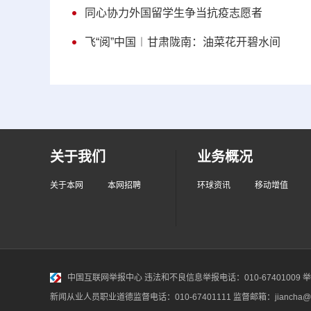
同心协力外国留学生争当抗疫志愿者
飞“阅”中国︱甘肃陇南：油菜花开碧水间
关于我们
业务概况
关于本网
本网招聘
环球资讯
移动增值
中国互联网举报中心
违法和不良信息举报电话：010-67401009 举报邮
新闻从业人员职业道德监督电话：010-67401111 监督邮箱：jiancha@c