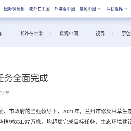
国际微访谈
老外在中国
外媒看中国
遇见中国
深耕世界
洋
|
老外在甘肃
|
直观中国
|
视界
|
原创
任务全面完成
吴宇婷
、市政府的坚强领导下，2021年，兰州市修复林草生
义务植树831.97万株，均超额完成目标任务，生态环境建