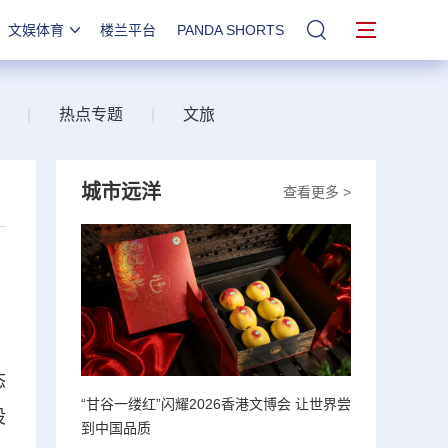
文娱体育
楼兰平台
PANDA SHORTS
站内搜索
|
热点专题
|
文旅
城市远洋
查看更多 >
态
“甘谷一缕红”闪耀2026香港文博会 让世界尝
设
到中国品质