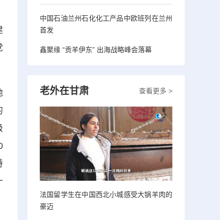
中国石油兰州石化化工产品中欧班列在兰州
建
首发
党
鑫聚缘 “贡羊伊东” 出海战略峰会落幕
老外在甘肃
查看更多 >
地
的
级
0
特
十
法国留学生在中国西北小城感受大锅羊肉的
豪迈