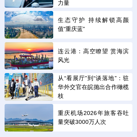
力量
生态守护 持续解锁高颜
值“重庆蓝”
连云港：高空瞭望 赏海滨
风光
从“看展厅”到“谈落地”：驻
华外交官在皖抛出合作橄榄
枝
重庆机场2026年旅客吞吐
量突破3000万人次