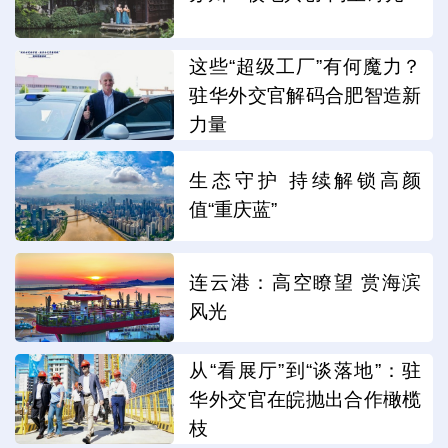
这些“超级工厂”有何魔力？
驻华外交官解码合肥智造新
力量
生态守护 持续解锁高颜
值“重庆蓝”
连云港：高空瞭望 赏海滨
风光
从“看展厅”到“谈落地”：驻
华外交官在皖抛出合作橄榄
枝