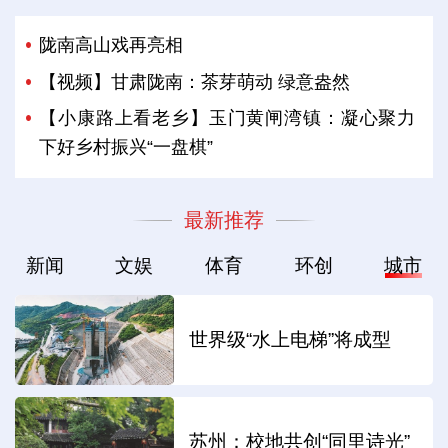
陇南高山戏再亮相
【视频】甘肃陇南：茶芽萌动 绿意盎然
【小康路上看老乡】玉门黄闸湾镇：凝心聚力
下好乡村振兴“一盘棋”
最新推荐
新闻
文娱
体育
环创
城市
世界级“水上电梯”将成型
苏州：校地共创“同里诗光”