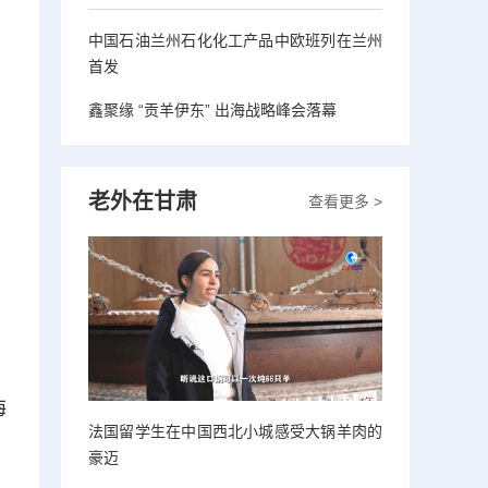
中国石油兰州石化化工产品中欧班列在兰州
首发
鑫聚缘 “贡羊伊东” 出海战略峰会落幕
老外在甘肃
查看更多 >
海
法国留学生在中国西北小城感受大锅羊肉的
豪迈