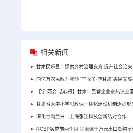
相关新闻
甘肃民乐县：探索乡村治理良方 提升社会治安
向亿万农民敞开胸怀 “丰收了·游甘肃”惠民又暖
【学“两会”话心得】甘肃：民营企业家热议全
甘肃省大中小学思政课一体化建设机制逐步形
深化甘肃兰白—上海张江科技创新结对合作
RCEP实施前两个月 甘肃逾千万元出口货物享