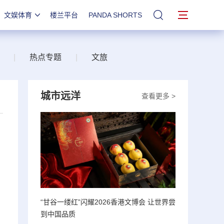
文娱体育
楼兰平台
PANDA SHORTS
站内搜索
|
热点专题
|
文旅
城市远洋
查看更多 >
“甘谷一缕红”闪耀2026香港文博会 让世界尝
到中国品质