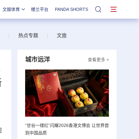
文娱体育
楼兰平台
PANDA SHORTS
站内搜索
|
热点专题
|
文旅
城市远洋
查看更多 >
新
“甘谷一缕红”闪耀2026香港文博会 让世界尝
视
到中国品质