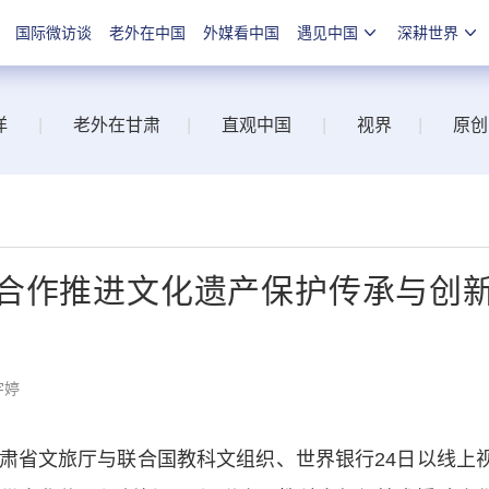
国际微访谈
老外在中国
外媒看中国
遇见中国
深耕世界
洋
|
老外在甘肃
|
直观中国
|
视界
|
原创
合作推进文化遗产保护传承与创
宇婷
省文旅厅与联合国教科文组织、世界银行24日以线上