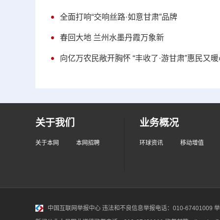
全面打响“交响丝路·如意甘肃”品牌
春回大地 兰州水墨丹霞万象新
向亿万农民敞开胸怀 “丰收了·游甘肃”惠民又暖
关于我们
业务概况
关于本网
本网招聘
环球资讯
移动增值
中国互联网举报中心
违法和不良信息举报电话：010-67401009 举报邮