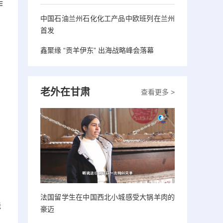
作
中国石油兰州石化化工产品中欧班列在兰州
首发
鑫聚缘 “贡羊伊东” 出海战略峰会落幕
老外在甘肃
查看更多 >
法国留学生在中国西北小城感受大锅羊肉的
线
豪迈