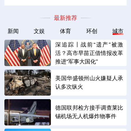
最新推荐
新闻
文娱
体育
环创
城市
深追踪丨战前“遗产”被激
活？高市早苗正借情报改革
推进“军事大国化”
美国华盛顿州山火嫌疑人承
认多次纵火
德国联邦检方接手调查莱比
锡机场无人机爆炸物事件