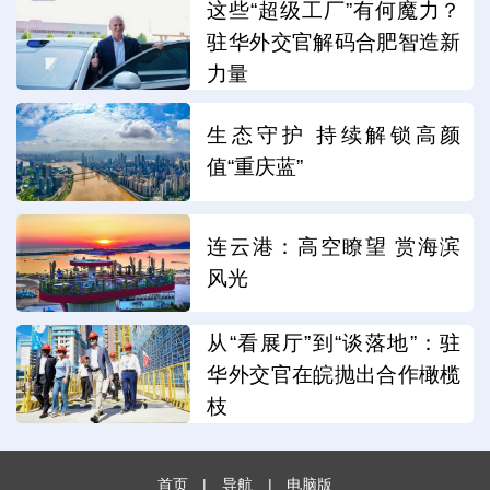
这些“超级工厂”有何魔力？
驻华外交官解码合肥智造新
力量
生态守护 持续解锁高颜
值“重庆蓝”
连云港：高空瞭望 赏海滨
风光
从“看展厅”到“谈落地”：驻
华外交官在皖抛出合作橄榄
枝
首页
|
导航
|
电脑版