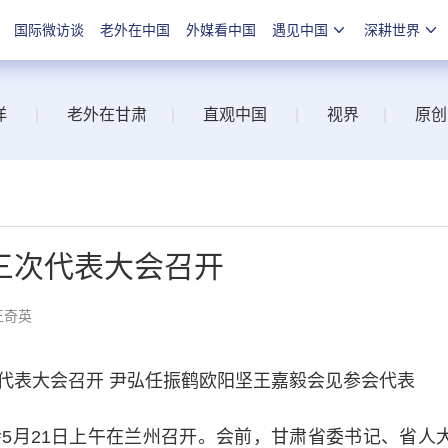
国际微访谈
老外在中国
外媒看中国
遇见中国
深耕世界
洋
|
老外在甘肃
|
直观中国
|
视界
|
原创
三次代表大会召开
王奇英
表大会召开 尹弘任振鹤欧阳坚王嘉毅会见参会代表
月21日上午在兰州召开。会前，甘肃省委书记、省人