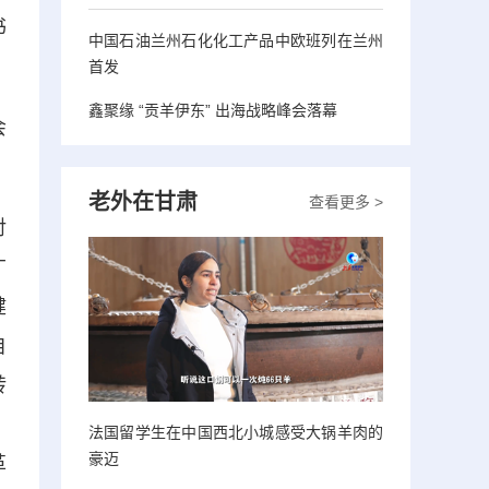
书
中国石油兰州石化化工产品中欧班列在兰州
首发
鑫聚缘 “贡羊伊东” 出海战略峰会落幕
会
老外在甘肃
查看更多 >
对
广
健
自
转
。
法国留学生在中国西北小城感受大锅羊肉的
豪迈
革