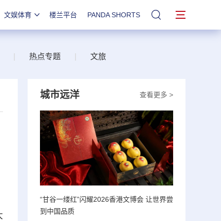
文娱体育
楼兰平台
PANDA SHORTS
站内搜索
|
热点专题
|
文旅
城市远洋
查看更多 >
“甘谷一缕红”闪耀2026香港文博会 让世界尝
到中国品质
大