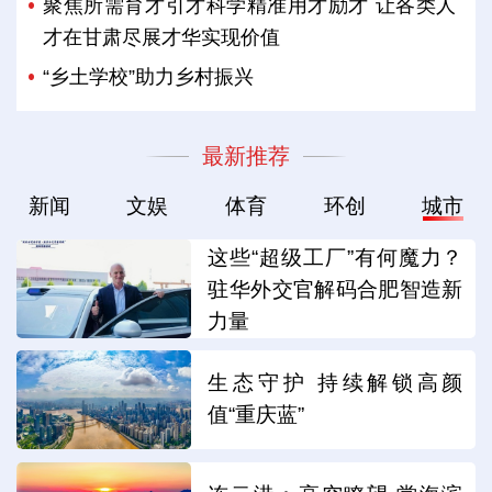
聚焦所需育才引才科学精准用才励才 让各类人
才在甘肃尽展才华实现价值
“乡土学校”助力乡村振兴
最新推荐
新闻
文娱
体育
环创
城市
这些“超级工厂”有何魔力？
驻华外交官解码合肥智造新
力量
生态守护 持续解锁高颜
值“重庆蓝”