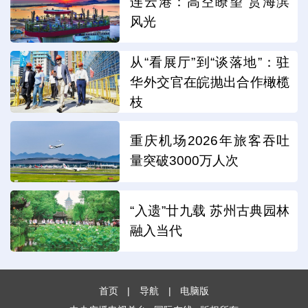
连云港：高空瞭望 赏海滨
风光
从“看展厅”到“谈落地”：驻
华外交官在皖抛出合作橄榄
枝
重庆机场2026年旅客吞吐
量突破3000万人次
“入遗”廿九载 苏州古典园林
融入当代
首页
|
导航
|
电脑版