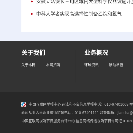
安徽立法促长三角区域内大型科学仪器设施开
中科大学者实现高选择性制备乙烷和氢气
关于我们
业务概况
关于本网
本网招聘
环球资讯
移动增值
中国互联网举报中心
违法和不良信息举报电话：010-67401009 举报邮
新闻从业人员职业道德监督电话：010-67401111 监督邮箱：jiancha@c
中国互联网视听节目服务自律公约
信息网络传播视听节目许可证 010200