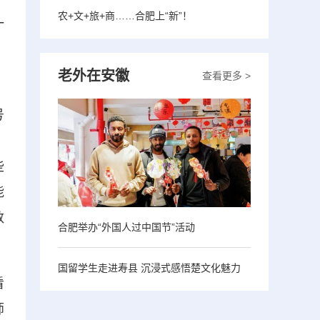
农+文+旅+商……合肥上“新”！
一
。
老外在安徽
查看更多 >
号
。
些
能
数
合肥举办“外国人过中国节”活动
国留学生走进寿县 沉浸式感悟楚文化魅力
看
师