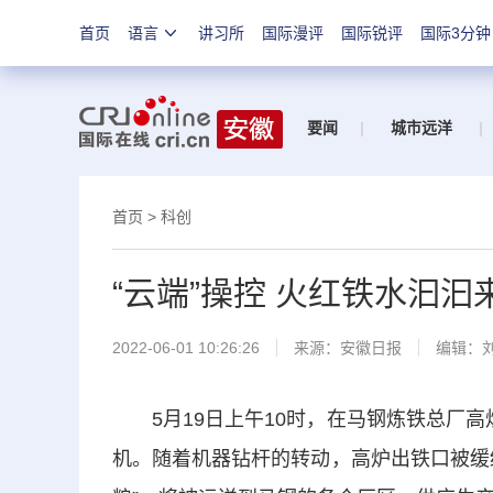
首页
语言
讲习所
国际漫评
国际锐评
国际3分钟
要闻
|
城市远洋
|
首页
>
科创
“云端”操控 火红铁水汩汩
2022-06-01 10:26:26
来源：
安徽日报
编辑：
5月19日上午10时，在马钢炼铁总厂高
机。随着机器钻杆的转动，高炉出铁口被缓