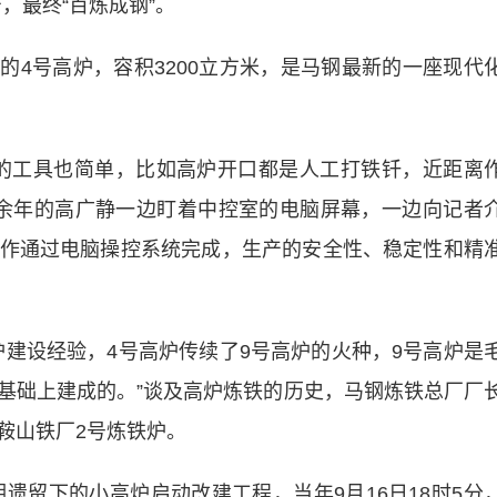
，最终“百炼成钢”。
的4号高炉，容积3200立方米，是马钢最新的一座现代
工具也简单，比如高炉开口都是人工打铁钎，近距离
0余年的高广静一边盯着中控室的电脑屏幕，一边向记者
作通过电脑操控系统完成，生产的安全性、稳定性和精
设经验，4号高炉传续了9号高炉的火种，9号高炉是
基础上建成的。”谈及高炉炼铁的历史，马钢炼铁总厂厂
鞍山铁厂2号炼铁炉。
遗留下的小高炉启动改建工程，当年9月16日18时5分