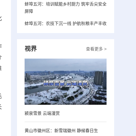
蚌埠五河：培训赋能乡村厨力 筑牢舌尖安全
屏障
化
蚌埠五河：农技下沉一线 护航秋粮丰产丰收
作
视界
查看更多 >
介
准
毛
长
颍泉雪景 云端漫赏
黄山市徽州区：新雪瑞徽州 静候春日生
，