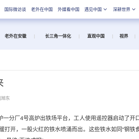
国际微访谈
老外在中国
外媒看中国
遇见中国
深耕世界
老外在安徽
|
长三角一体化
|
直观中国
|
视界
|
来
刘旭东
炉一分厂4号高炉出铁场平台，工人使用遥控器启动了开
缓打开，一股火红的铁水喷涌而出。这些铁水如同“钢铁