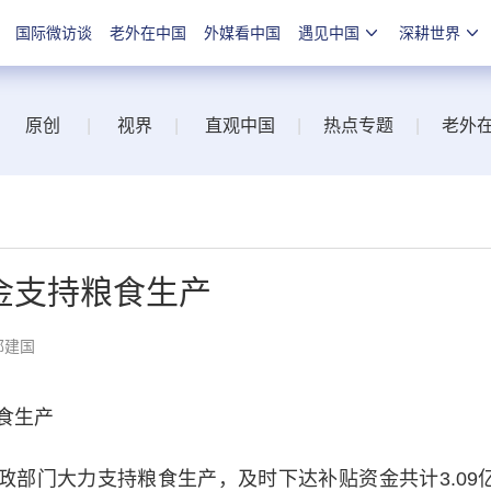
国际微访谈
老外在中国
外媒看中国
遇见中国
深耕世界
原创
|
视界
|
直观中国
|
热点专题
|
老外
资金支持粮食生产
郭建国
食生产
部门大力支持粮食生产，及时下达补贴资金共计3.09