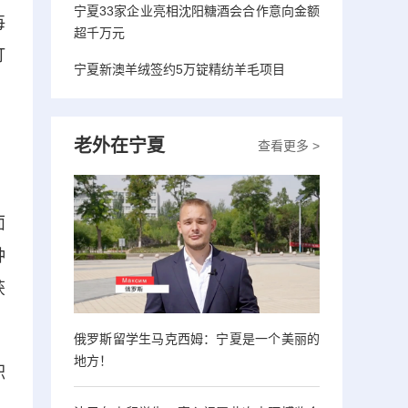
宁夏33家企业亮相沈阳糖酒会合作意向金额
每
超千万元
订
宁夏新澳羊绒签约5万锭精纺羊毛项目
，
老外在宁夏
查看更多 >
面
种
获
俄罗斯留学生马克西姆：宁夏是一个美丽的
地方！
积