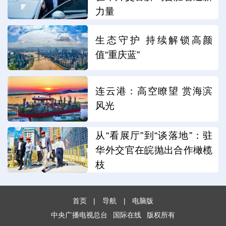
力量
生态守护 持续解锁高颜
值“重庆蓝”
连云港：高空瞭望 赏海滨
风光
从“看展厅”到“谈落地”：驻
华外交官在皖抛出合作橄榄
枝
首页
|
导航
|
电脑版
中央广播电视总台
国际在线
版权所有