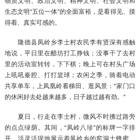
物质文明、政治文明、精神文明、社会文明和
生态文明“五位一体”的全面富裕，是看得见、摸
得着、真实可感的。
隆德县凤岭乡李士村农民李有贤深有感触
地说，平日里在醋坊打工挣钱；没事干了去村
里的活动室转转，下下棋；晚上可在村头广场
上吼吼秦腔、打打篮球；农闲之季，骑着电动
共享单车，上凤凰岭看梯田、逛风景：“家门口
的休闲好去处越来越多，日子越过越有劲。”
夏日，行走在李士村，微风不时拂过路旁
的点点绿荫。其间，“凤岭八珍”的标牌一字排
开，活灵活现地展示着凤岭乡的窑洞土蜂蜜、