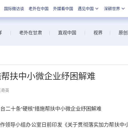
国际微访谈
老外在中国
外媒看中国
遇见中国
深耕世界
洋
|
老外在甘肃
|
直观中国
|
视界
|
原创
施帮扶中小微企业纾困解难
王奇英
二十条“硬核”措施帮扶中小微企业纾困解难
领导小组办公室日前印发《关于贯彻落实加力帮扶中