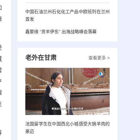
加
中国石油兰州石化化工产品中欧班列在兰州
康
首发
鑫聚缘 “贡羊伊东” 出海战略峰会落幕
受
老外在甘肃
查看更多 >
域
增
户
银
支
法国留学生在中国西北小城感受大锅羊肉的
豪迈
等