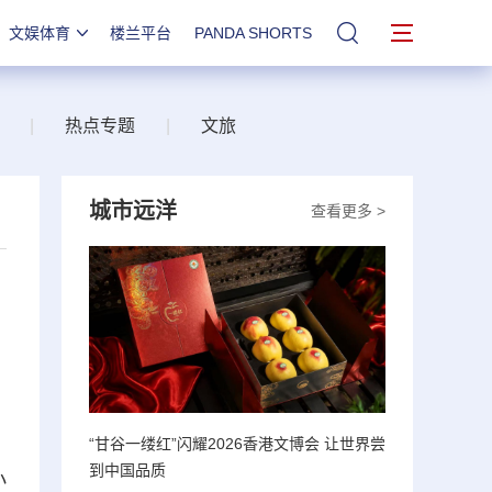
文娱体育
楼兰平台
PANDA SHORTS
站内搜索
|
热点专题
|
文旅
城市远洋
查看更多 >
“甘谷一缕红”闪耀2026香港文博会 让世界尝
到中国品质
小