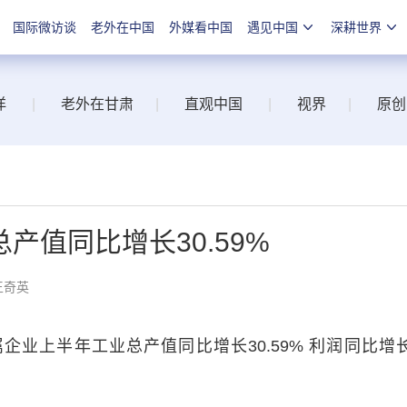
国际微访谈
老外在中国
外媒看中国
遇见中国
深耕世界
洋
|
老外在甘肃
|
直观中国
|
视界
|
原创
产值同比增长30.59%
王奇英
上半年工业总产值同比增长30.59% 利润同比增