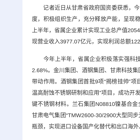
记者近日从甘肃省政府国资委获悉，今年
度，积极组织生产，充分释放产能，呈现稳
上半年，省属企业累计实现工业总产值2054.
现营业收入3977.07亿元，实现利润总额122
今年上半年，省属企业积极落实强科技行动
2.68%。金川集团、酒钢集团、甘肃科技
带动作用。酒钢集团首批9项“揭榜挂帅”
温高耐蚀不锈钢研制和应用”项目，成功开发
键不锈钢材料。兰石集团N08810镍基
甘肃电气集团“TMW2600-30/2900
瓶颈，实现进口设备国产化替代和出口海外