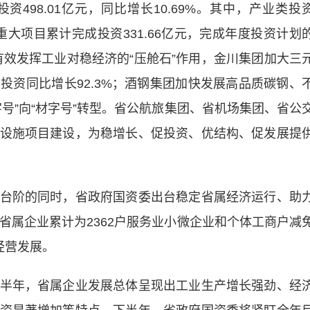
98.01亿元，同比增长10.69%。其中，产业类投
个省列重大项目累计完成投资331.66亿元，完成年度投资计划
，有效发挥工业对稳经济的“压舱石”作用，金川集团加大三
投资同比增长92.3%；酒钢集团加快发展高品质碳钢、
号”向“材字号”转型。省公航旅集团、省机场集团、省公
设施项目建设，为稳增长、促投资、优结构、促发展提
阶的同时，省政府国资委出台稳定省属经济运行、助
省属企业累计为2362户服务业小微企业和个体工商户减
定经营发展。
年，省属企业发展总体呈现出工业生产增长强劲、经