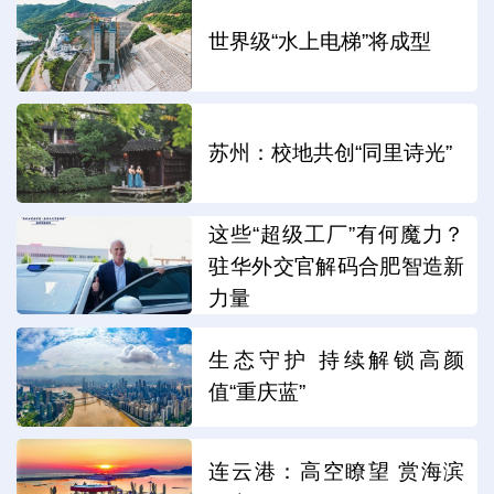
世界级“水上电梯”将成型
苏州：校地共创“同里诗光”
这些“超级工厂”有何魔力？
驻华外交官解码合肥智造新
力量
生态守护 持续解锁高颜
值“重庆蓝”
连云港：高空瞭望 赏海滨