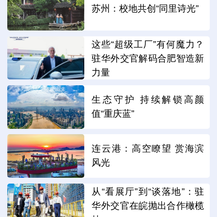
苏州：校地共创“同里诗光”
这些“超级工厂”有何魔力？
驻华外交官解码合肥智造新
力量
生态守护 持续解锁高颜
值“重庆蓝”
连云港：高空瞭望 赏海滨
风光
从“看展厅”到“谈落地”：驻
华外交官在皖抛出合作橄榄