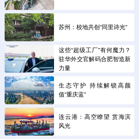
苏州：校地共创“同里诗光”
这些“超级工厂”有何魔力？
驻华外交官解码合肥智造新
力量
生态守护 持续解锁高颜
值“重庆蓝”
连云港：高空瞭望 赏海滨
风光