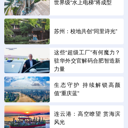
世界级“水上电梯”将成型
苏州：校地共创“同里诗光”
这些“超级工厂”有何魔力？
驻华外交官解码合肥智造新
力量
生态守护 持续解锁高颜
值“重庆蓝”
连云港：高空瞭望 赏海滨
风光