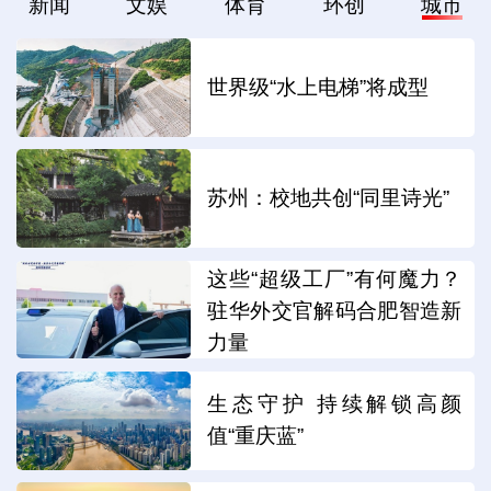
新闻
文娱
体育
环创
城市
世界级“水上电梯”将成型
苏州：校地共创“同里诗光”
这些“超级工厂”有何魔力？
驻华外交官解码合肥智造新
力量
生态守护 持续解锁高颜
值“重庆蓝”