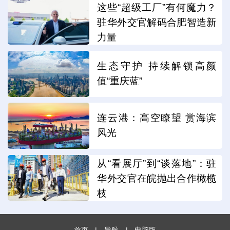
这些“超级工厂”有何魔力？
驻华外交官解码合肥智造新
力量
生态守护 持续解锁高颜
值“重庆蓝”
连云港：高空瞭望 赏海滨
风光
从“看展厅”到“谈落地”：驻
华外交官在皖抛出合作橄榄
枝
首页
|
导航
|
电脑版