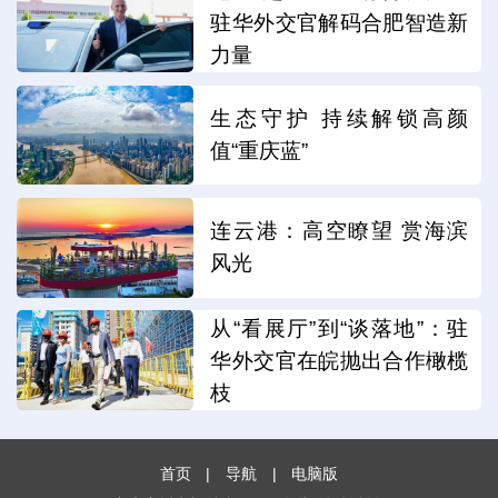
驻华外交官解码合肥智造新
力量
生态守护 持续解锁高颜
值“重庆蓝”
连云港：高空瞭望 赏海滨
风光
从“看展厅”到“谈落地”：驻
华外交官在皖抛出合作橄榄
枝
首页
|
导航
|
电脑版