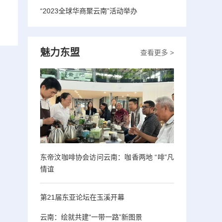
“2023全球华商聚云南”活动举办
魅力东盟
查看更多 >
东帝汶咖啡协会访问云南：咖香两地 “啡”凡
情谊
第21届东亚论坛在玉溪开幕
云南：绘就共建“一带一路”新图景