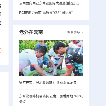
云南面向南亚东南亚国际大通道加快建设
跨
RCEP助力云南“高原果”成为“国际果”
展
经
老外在云南
查看更多 >
德宏芒市：展示藤球魅力 收获深厚友谊
东帝汶咖啡协会访问云南：咖香两地 “啡”凡
情谊