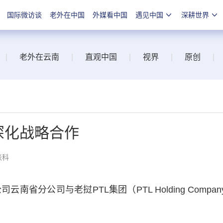
国际微访谈
老外在中国
外媒看中国
遇见中国
深耕世界
|
老外在云南
|
直观中国
|
视界
|
原创
|
深化战略合作
张科
分公司与老挝PTL集团（PTL Holding Compan