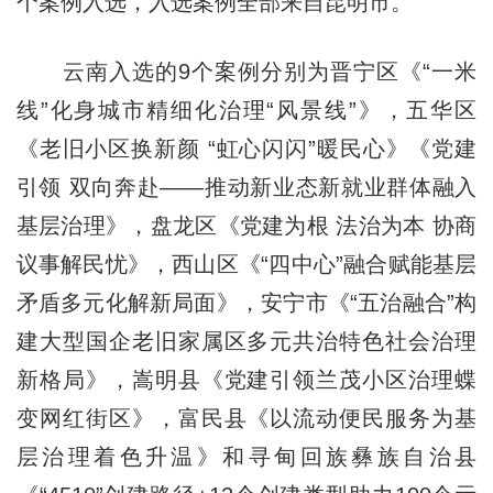
个案例入选，入选案例全部来自昆明市。
云南入选的9个案例分别为晋宁区《“一米
线”化身城市精细化治理“风景线”》，五华区
《老旧小区换新颜 “虹心闪闪”暖民心》《党建
引领 双向奔赴——推动新业态新就业群体融入
基层治理》，盘龙区《党建为根 法治为本 协商
议事解民忧》，西山区《“四中心”融合赋能基层
矛盾多元化解新局面》，安宁市《“五治融合”构
建大型国企老旧家属区多元共治特色社会治理
新格局》，嵩明县《党建引领兰茂小区治理蝶
变网红街区》，富民县《以流动便民服务为基
层治理着色升温》和寻甸回族彝族自治县