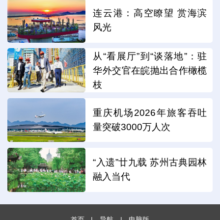
连云港：高空瞭望 赏海滨
风光
从“看展厅”到“谈落地”：驻
华外交官在皖抛出合作橄榄
枝
重庆机场2026年旅客吞吐
量突破3000万人次
“入遗”廿九载 苏州古典园林
融入当代
首页
|
导航
|
电脑版