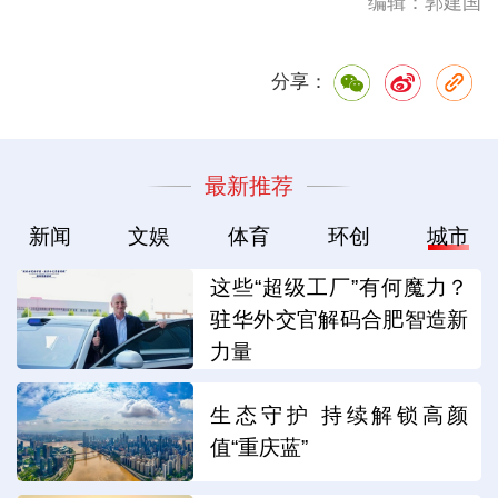
编辑：郭建国
分享：
最新推荐
新闻
文娱
体育
环创
城市
这些“超级工厂”有何魔力？
驻华外交官解码合肥智造新
力量
生态守护 持续解锁高颜
值“重庆蓝”