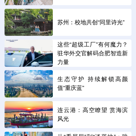
苏州：校地共创“同里诗光”
这些“超级工厂”有何魔力？
驻华外交官解码合肥智造新
力量
生态守护 持续解锁高颜
值“重庆蓝”
连云港：高空瞭望 赏海滨
风光