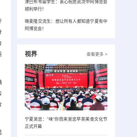
津巴布韦留学生：衷心祝愿此次中阿博览会
顺利举行！
专
喀麦隆交流生：想让所有人都知道宁夏有中
阿博览会！
分
合
视界
运
查看更多 >
确
去
合
宁夏吴忠：“味”你而来吴忠早茶美食文化节
正式开幕
结