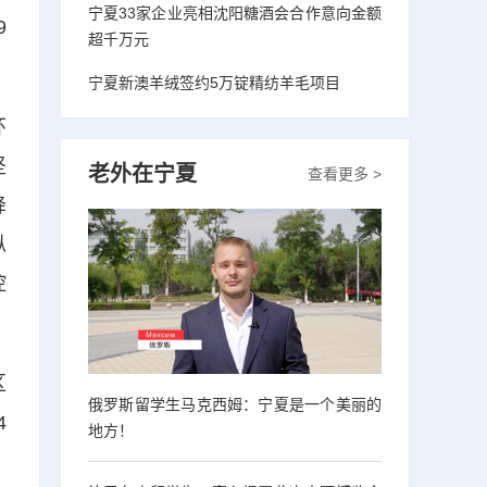
宁夏33家企业亮相沈阳糖酒会合作意向金额
9
超千万元
宁夏新澳羊绒签约5万锭精纺羊毛项目
环
坚
老外在宁夏
查看更多 >
降
纵
控
区
俄罗斯留学生马克西姆：宁夏是一个美丽的
4
地方！
。