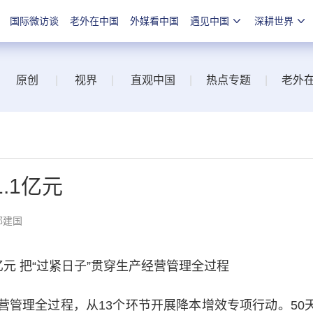
国际微访谈
老外在中国
外媒看中国
遇见中国
深耕世界
原创
|
视界
|
直观中国
|
热点专题
|
老外
.1亿元
郭建国
元 把“过紧日子”贯穿生产经营管理全过程
营管理全过程，从13个环节开展降本增效专项行动。50