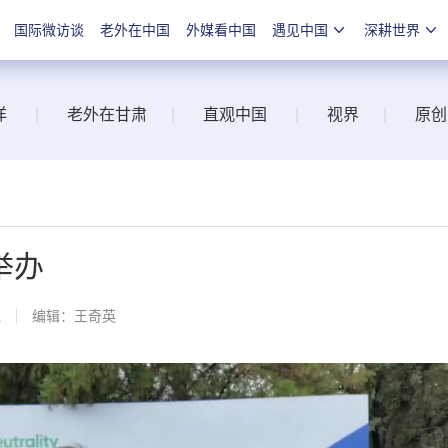
国际微访谈
老外在中国
外媒看中国
遇见中国
深耕世界
洋
|
老外在甘肃
|
直观中国
|
视界
|
原创
举办
线
编辑：王奇英