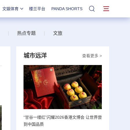
文娱体育
楼兰平台
PANDA SHORTS
站内搜索
|
热点专题
|
文旅
城市远洋
查看更多 >
“甘谷一缕红”闪耀2026香港文博会 让世界尝
到中国品质