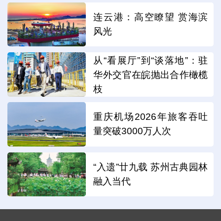
连云港：高空瞭望 赏海滨
风光
从“看展厅”到“谈落地”：驻
华外交官在皖抛出合作橄榄
枝
重庆机场2026年旅客吞吐
量突破3000万人次
“入遗”廿九载 苏州古典园林
融入当代