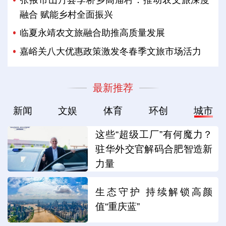
张掖市山丹县李桥乡高庙村：推动农文旅深度
融合 赋能乡村全面振兴
临夏永靖农文旅融合助推高质量发展
嘉峪关八大优惠政策激发冬春季文旅市场活力
最新推荐
新闻
文娱
体育
环创
城市
这些“超级工厂”有何魔力？
驻华外交官解码合肥智造新
力量
生态守护 持续解锁高颜
值“重庆蓝”