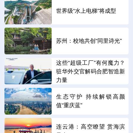
世界级“水上电梯”将成型
苏州：校地共创“同里诗光”
这些“超级工厂”有何魔力？
驻华外交官解码合肥智造新
力量
生态守护 持续解锁高颜
值“重庆蓝”
连云港：高空瞭望 赏海滨