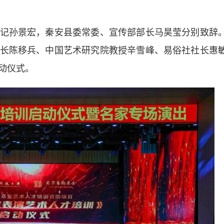
孙景宏，秦安县委常委、宣传部部长马昊莹分别致辞
长陈移兵、中国艺术研究院教授辛雪峰、易俗社社长惠
动仪式。