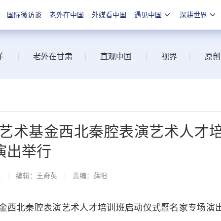
国际微访谈
老外在中国
外媒看中国
遇见中国
深耕世界
洋
|
老外在甘肃
|
直观中国
|
视界
|
原创
家艺术基金西北秦腔表演艺术人才
演出举行
线
编辑：王奇英
责编：薛阳
基金西北秦腔表演艺术人才培训班启动仪式暨名家专场演