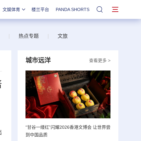
文娱体育
楼兰平台
PANDA SHORTS
站内搜索
|
热点专题
|
文旅
城市远洋
查看更多 >
培
“甘谷一缕红”闪耀2026香港文博会 让世界尝
出
到中国品质