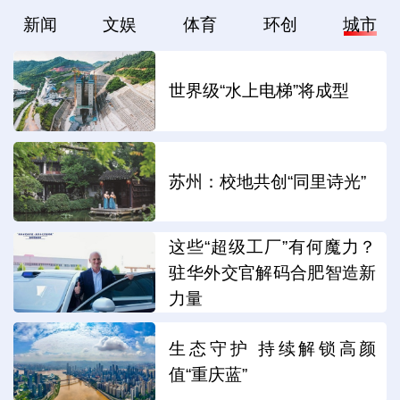
新闻
文娱
体育
环创
城市
世界级“水上电梯”将成型
苏州：校地共创“同里诗光”
这些“超级工厂”有何魔力？
驻华外交官解码合肥智造新
力量
生态守护 持续解锁高颜
值“重庆蓝”