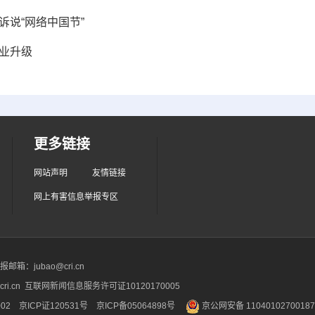
诉说“网络中国节”
业升级
更多链接
网站声明
友情链接
网上有害信息举报专区
箱：jubao@cri.cn
ri.cn 互联网新闻信息服务许可证10120170005
2 京ICP证120531号
京ICP备05064898号
京公网安备 1104010270018