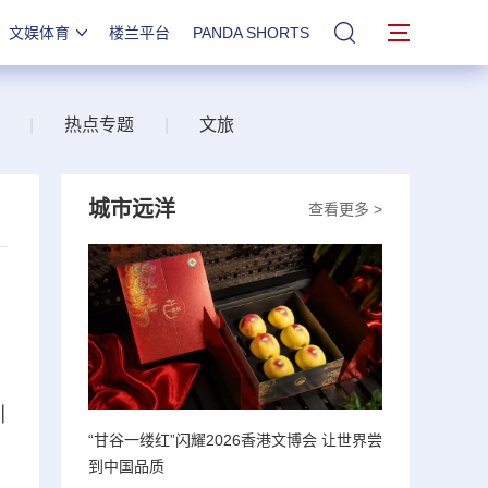
文娱体育
楼兰平台
PANDA SHORTS
站内搜索
|
热点专题
|
文旅
城市远洋
查看更多 >
引
“甘谷一缕红”闪耀2026香港文博会 让世界尝
到中国品质