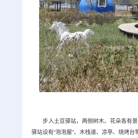
步入土豆驿站，两侧树木、花朵各有景致
驿站设有“泡泡屋”、木栈道、凉亭、烧烤