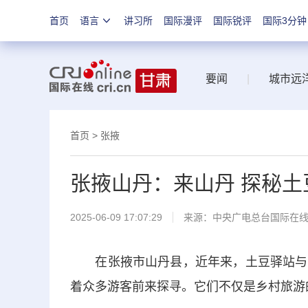
首页
语言
讲习所
国际漫评
国际锐评
国际3分钟
要闻
|
城市远
首页
>
张掖
张掖山丹：来山丹 探秘
2025-06-09 17:07:29
来源：中央广电总台国际在
在张掖市山丹县，近年来，土豆驿站与羊
着众多游客前来探寻。它们不仅是乡村旅游