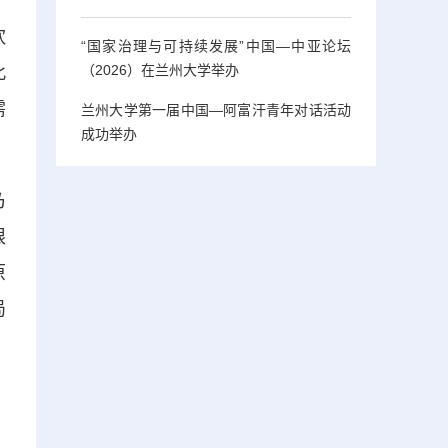
饮
“国家治理与可持续发展”中国—中亚论坛
（2026）在兰州大学举办
此
需
兰州大学第一届中国—阿富汗青年对话活动
成功举办
乃
限
原
局