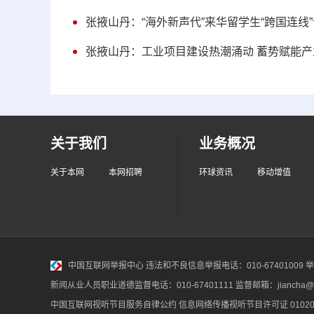
张掖山丹：“海外新声代”来华留学生“跨国连线”
张掖山丹：工业项目建设热潮涌动 蓄势赋能产
关于我们
业务概况
关于本网
本网招聘
环球资讯
移动增值
中国互联网举报中心
违法和不良信息举报电话：010-67401009 举报邮
新闻从业人员职业道德监督电话：010-67401111 监督邮箱：jiancha@c
中国互联网视听节目服务自律公约
信息网络传播视听节目许可证 010200