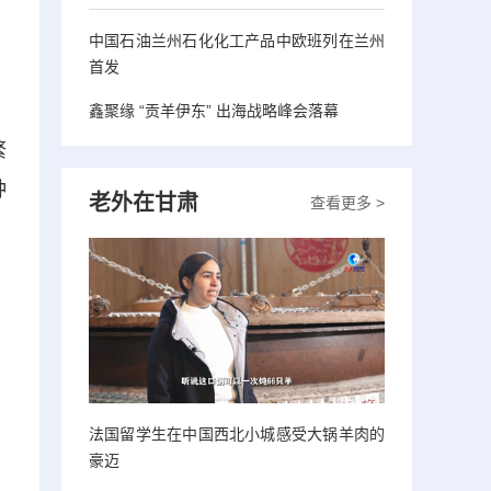
中国石油兰州石化化工产品中欧班列在兰州
首发
鑫聚缘 “贡羊伊东” 出海战略峰会落幕
繁
种
老外在甘肃
查看更多 >
法国留学生在中国西北小城感受大锅羊肉的
豪迈