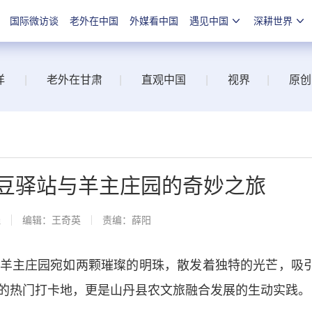
国际微访谈
老外在中国
外媒看中国
遇见中国
深耕世界
洋
|
老外在甘肃
|
直观中国
|
视界
|
原创
土豆驿站与羊主庄园的奇妙之旅
线
编辑：王奇英
责编：薛阳
主庄园宛如两颗璀璨的明珠，散发着独特的光芒，吸
的热门打卡地，更是山丹县农文旅融合发展的生动实践。