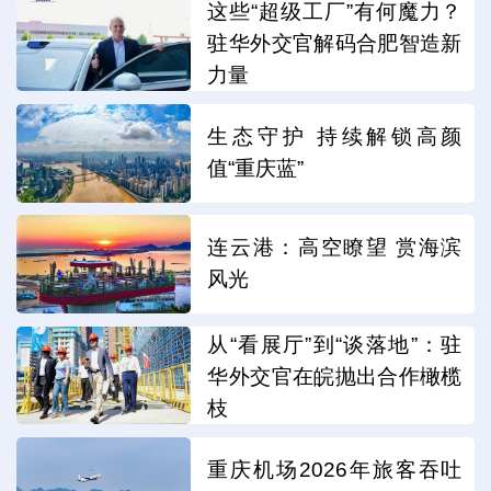
这些“超级工厂”有何魔力？
驻华外交官解码合肥智造新
力量
生态守护 持续解锁高颜
值“重庆蓝”
连云港：高空瞭望 赏海滨
风光
从“看展厅”到“谈落地”：驻
华外交官在皖抛出合作橄榄
枝
重庆机场2026年旅客吞吐