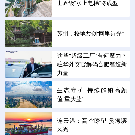
世界级“水上电梯”将成型
苏州：校地共创“同里诗光”
这些“超级工厂”有何魔力？
驻华外交官解码合肥智造新
力量
生态守护 持续解锁高颜
值“重庆蓝”
连云港：高空瞭望 赏海滨
风光