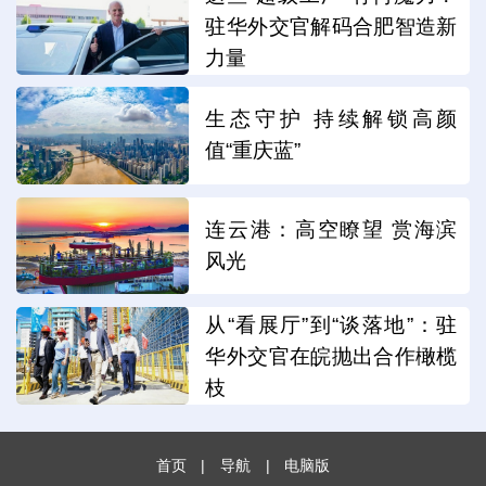
驻华外交官解码合肥智造新
力量
生态守护 持续解锁高颜
值“重庆蓝”
连云港：高空瞭望 赏海滨
风光
从“看展厅”到“谈落地”：驻
华外交官在皖抛出合作橄榄
枝
首页
|
导航
|
电脑版