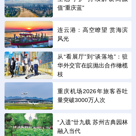
值“重庆蓝”
连云港：高空瞭望 赏海滨
风光
从“看展厅”到“谈落地”：驻
华外交官在皖抛出合作橄榄
枝
重庆机场2026年旅客吞吐
量突破3000万人次
“入遗”廿九载 苏州古典园林
融入当代