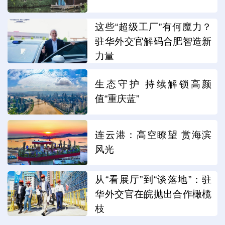
这些“超级工厂”有何魔力？
驻华外交官解码合肥智造新
力量
生态守护 持续解锁高颜
值“重庆蓝”
连云港：高空瞭望 赏海滨
风光
从“看展厅”到“谈落地”：驻
华外交官在皖抛出合作橄榄
枝