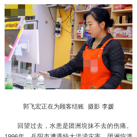
郭飞宏正在为顾客结账 摄影 李媛
回望过去，水患是团洲垸抹不去的伤痛。
1996年，岳阳市遭遇特大洪涝灾害，团洲垸溃