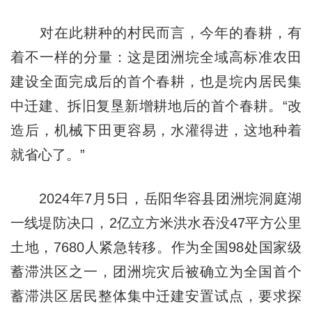
对在此耕种的村民而言，今年的春耕，有
着不一样的分量：这是团洲垸全域高标准农田
建设全面完成后的首个春耕，也是垸内居民集
中迁建、拆旧复垦新增耕地后的首个春耕。“改
造后，机械下田更容易，水灌得进，这地种着
就省心了。”
2024年7月5日，岳阳华容县团洲垸洞庭湖
一线堤防决口，2亿立方米洪水吞没47平方公里
土地，7680人紧急转移。作为全国98处国家级
蓄滞洪区之一，团洲垸灾后被确立为全国首个
蓄滞洪区居民整体集中迁建安置试点，要求探