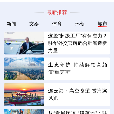
最新推荐
新闻
文娱
体育
环创
城市
这些“超级工厂”有何魔力？
驻华外交官解码合肥智造新
力量
生态守护 持续解锁高颜
值“重庆蓝”
连云港：高空瞭望 赏海滨
风光
从“看展厅”到“谈落地”：驻