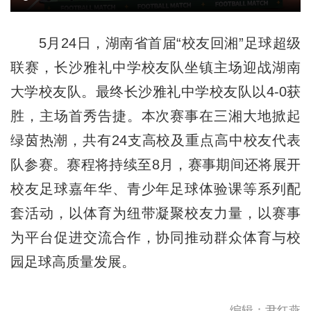
5月24日，湖南省首届“校友回湘”足球超级
联赛，长沙雅礼中学校友队坐镇主场迎战湖南
大学校友队。最终长沙雅礼中学校友队以4-0获
胜，主场首秀告捷。本次赛事在三湘大地掀起
绿茵热潮，共有24支高校及重点高中校友代表
队参赛。赛程将持续至8月，赛事期间还将展开
校友足球嘉年华、青少年足球体验课等系列配
套活动，以体育为纽带凝聚校友力量，以赛事
为平台促进交流合作，协同推动群众体育与校
园足球高质量发展。
编辑：尹红燕