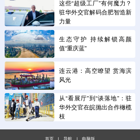
这些“超级工厂”有何魔力？
驻华外交官解码合肥智造新
力量
生态守护 持续解锁高颜
值“重庆蓝”
连云港：高空瞭望 赏海滨
风光
从“看展厅”到“谈落地”：驻
华外交官在皖抛出合作橄榄
枝
首页
|
导航
|
电脑版