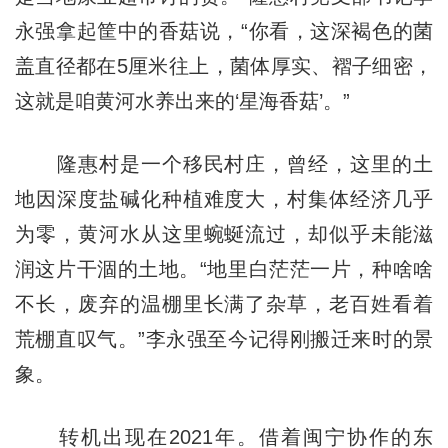
永强拿起筐中的香菇说，“你看，这深褐色的菌
盖直径都在5厘米往上，菌体厚实、褶子细密，
这就是咱黄河水养出来的‘星海香菇’。”
隆惠村是一个移民村庄，曾经，这里的土
地因深度盐碱化种植难度大，村集体经济几乎
为零，黄河水从这里蜿蜒流过，却似乎未能滋
润这片干涸的土地。“地里白茫茫一片，种啥啥
不长，废弃的温棚里长满了杂草，老百姓看着
荒棚直叹气。”李永强至今记得刚搬迁来时的景
象。
转机出现在2021年。借着闽宁协作的东