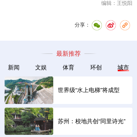
编辑：王悦阳
分享：
最新推荐
新闻
文娱
体育
环创
城市
世界级“水上电梯”将成型
苏州：校地共创“同里诗光”