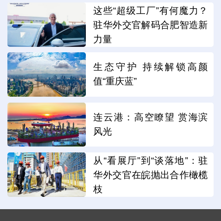
这些“超级工厂”有何魔力？
驻华外交官解码合肥智造新
力量
生态守护 持续解锁高颜
值“重庆蓝”
连云港：高空瞭望 赏海滨
风光
从“看展厅”到“谈落地”：驻
华外交官在皖抛出合作橄榄
枝