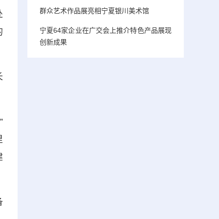
群众艺术作品展亮相宁夏银川美术馆
处
宁夏64家企业在广交会上推介特色产品展现
的
创新成果
长
”
里
建
备