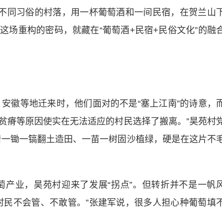
、不同习俗的村落，用一杯葡萄酒和一间民宿，在贺兰山
这场重构的密码，就藏在“葡萄酒+民宿+民俗文化”的融
安徽等地迁来时，他们面对的不是“塞上江南”的诗意，
地贫瘠等原因使实在无法适应的村民选择了搬离。”昊苑村
着一锄一镐翻土造田、一苗一树固沙植绿，硬是在这片不
产业，昊苑村迎来了发展“拐点”。但转折并不是一帆
村民不会管、不敢管。”张建军说，很多人担心种葡萄填