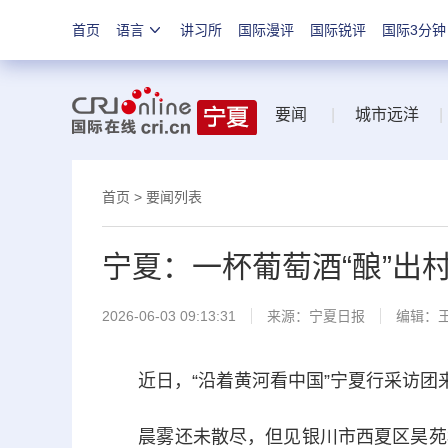
首页
语言
讲习所
国际漫评
国际锐评
国际3分钟
要闻
|
城市远洋
|
首页
>
要闻列表
宁夏：一杯葡萄酒“酿”出
2026-06-03 09:13:31
来源：
宁夏日报
编辑：
近日，“沿着黄河看中国”宁夏行采访团
晨雾还未散尽，但见银川市西夏区昊苑村