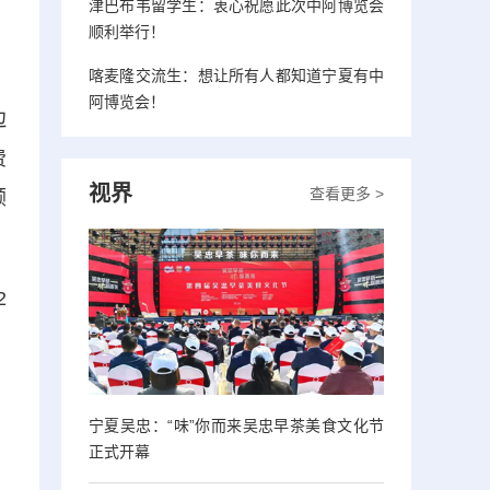
津巴布韦留学生：衷心祝愿此次中阿博览会
顺利举行！
喀麦隆交流生：想让所有人都知道宁夏有中
阿博览会！
边
费
视界
查看更多 >
顾
2
宁夏吴忠：“味”你而来吴忠早茶美食文化节
正式开幕