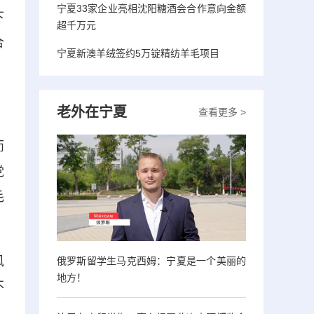
宁夏33家企业亮相沈阳糖酒会合作意向金额
下
超千万元
合
宁夏新澳羊绒签约5万锭精纺羊毛项目
老外在宁夏
查看更多 >
而
党
毛
风
俄罗斯留学生马克西姆：宁夏是一个美丽的
地方！
不