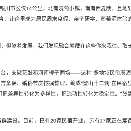
川市区仅14公里，北有漫葡小镇，南有西夏陵，且地
优势，让这里成为居民周末度假、亲子研学、葡萄酒体验
，但随着发展，我们发现融合就藏在这些你来我往、取
，安徽花鼓和河南梆子同场——这种“多地域民俗展演
言童谣、婚俗节庆挖掘整理，编成“望山十二调”在民宿
们把差异性转化为多样性，把流动性转化为稳定性。”张
集群建设。目前，已有20家民宿开业，另有17家正在筹