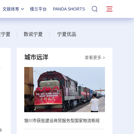
文娱体育
楼兰平台
PANDA SHORTS
站内搜索
在宁夏
|
数说宁夏
|
宁夏优品
城市远洋
查看更多 >
银川市获批建设商贸服务型国家物流枢纽
中