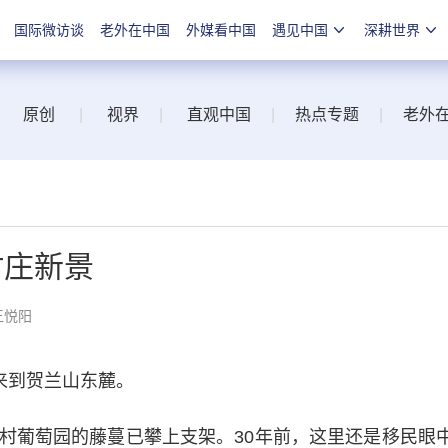
国际微访谈
老外在中国
外媒看中国
遇见中国
深耕世界
原创
|
视界
|
直观中国
|
热点专题
|
老外
村庄新景
王悦阳
来到贺兰山东麓。
葡萄园的藤蔓已攀上支架。30年前，这里还是移民眼