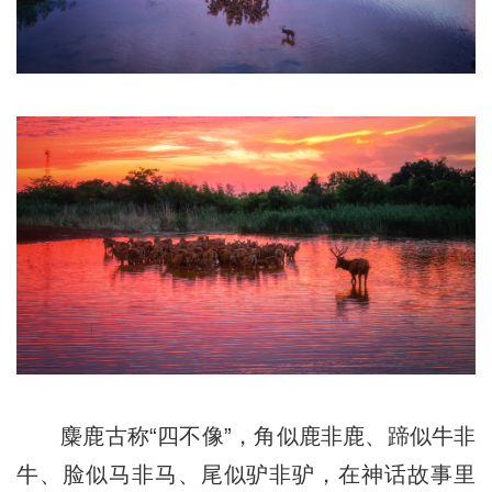
麋鹿古称“四不像”，角似鹿非鹿、蹄似牛非
牛、脸似马非马、尾似驴非驴，在神话故事里
是姜子牙的坐骑，被视为“祥瑞之兽”。洞庭湖麋
鹿是全国野化程度最高的麋鹿种群。总台记者
蹲守无数个清晨与黄昏，看麋鹿踏水而来，看
幼鹿蹒跚学步。每一张麋鹿照片，都是湖南的
生态文明情书。