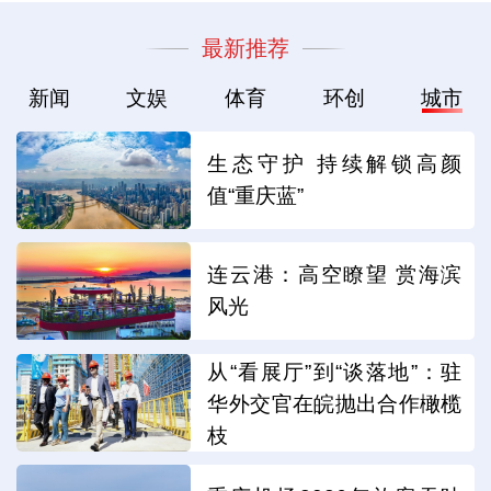
连云港：高空瞭望 赏海滨
风光
从“看展厅”到“谈落地”：驻
华外交官在皖抛出合作橄榄
枝
重庆机场2026年旅客吞吐
量突破3000万人次
“入遗”廿九载 苏州古典园林
融入当代