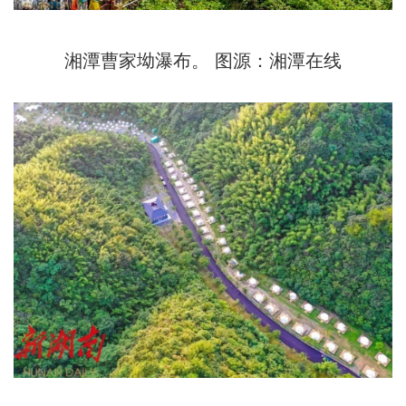
湘潭曹家坳瀑布。 图源：湘潭在线