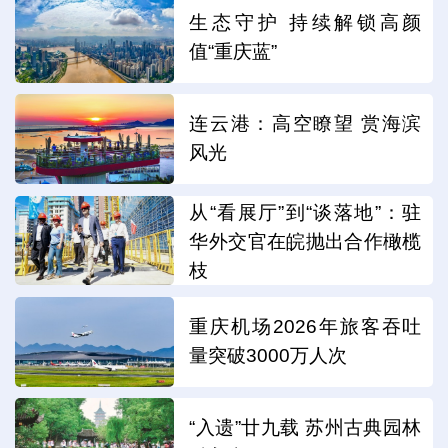
生态守护 持续解锁高颜
值“重庆蓝”
连云港：高空瞭望 赏海滨
风光
从“看展厅”到“谈落地”：驻
华外交官在皖抛出合作橄榄
枝
重庆机场2026年旅客吞吐
量突破3000万人次
“入遗”廿九载 苏州古典园林