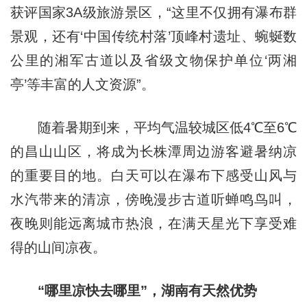
获评国家3A级旅游景区，“这里不仅拥有瀑布群
景观，还有‘中国传统村落’顶峰村遗址、蜿蜒数
公里的湘军古道以及省级文物保护单位‘两湘
亭’等丰富的人文资源”。
随着暑期到来，平均气温较城区低4℃至6℃
的昌山山区，将成为长株潭周边游客避暑纳凉
的重要目的地。白天可以在瀑布下感受山风与
水汽带来的清凉，傍晚漫步古道听蝉鸣鸟叫，
夜晚则能远离城市热浪，在满天星光下享受难
得的山间凉夜。
“哪里凉快去哪里”，湖南有天然优势