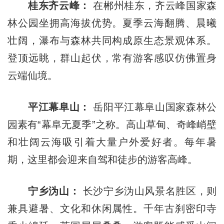
桂东齐云峰：
在郴州桂东，齐云峰国家森
林公园坐拥高海拔优势。夏季云海翻腾、晨曦
壮阔，瀑布与森林共同构成原生态景观体系。
登顶远眺，群山起伏，常有游客感叹仿佛置身
云端仙境。
平江幕阜山：
岳阳平江幕阜山国家森林公
园素有“幕阜无夏季”之称。高山草甸、奇峰峭壁
和壮阔云海吸引着大量户外爱好者。每年暑
期，这里都会迎来自驾和徒步的游客高峰。
宁乡沩山：
长沙宁乡沩山风景名胜区，则
兼具避暑、文化和休闲属性。千年古刹密印寺