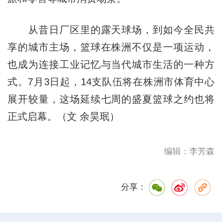
从昔日厂区里的露天球场，到如今全民共
享的城市主场，篮球在株洲不仅是一项运动，
也成为连接工业记忆与当代城市生活的一种方
式。7月3日起，14支队伍将在株洲市体育中心
展开较量，这场延续七周的盛夏篮球之约也将
正式启幕。（文 余昊珉）
编辑：李芳森
分享：