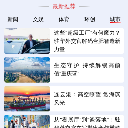
最新推荐
新闻
文娱
体育
环创
城市
这些“超级工厂”有何魔力？
驻华外交官解码合肥智造新
力量
生态守护 持续解锁高颜
值“重庆蓝”
连云港：高空瞭望 赏海滨
风光
从“看展厅”到“谈落地”：驻
华外交官在皖抛出合作橄榄