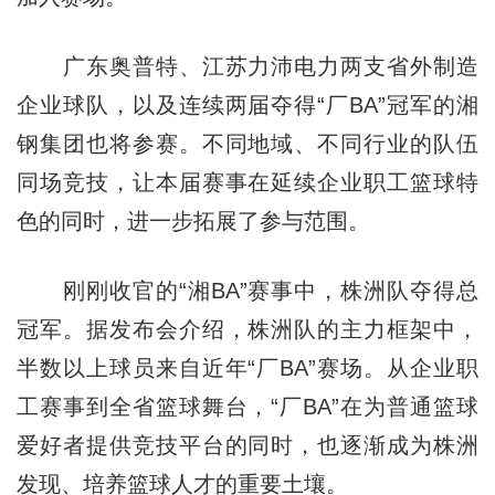
广东奥普特、江苏力沛电力两支省外制造
企业球队，以及连续两届夺得“厂BA”冠军的湘
钢集团也将参赛。不同地域、不同行业的队伍
同场竞技，让本届赛事在延续企业职工篮球特
色的同时，进一步拓展了参与范围。
刚刚收官的“湘BA”赛事中，株洲队夺得总
冠军。据发布会介绍，株洲队的主力框架中，
半数以上球员来自近年“厂BA”赛场。从企业职
工赛事到全省篮球舞台，“厂BA”在为普通篮球
爱好者提供竞技平台的同时，也逐渐成为株洲
发现、培养篮球人才的重要土壤。