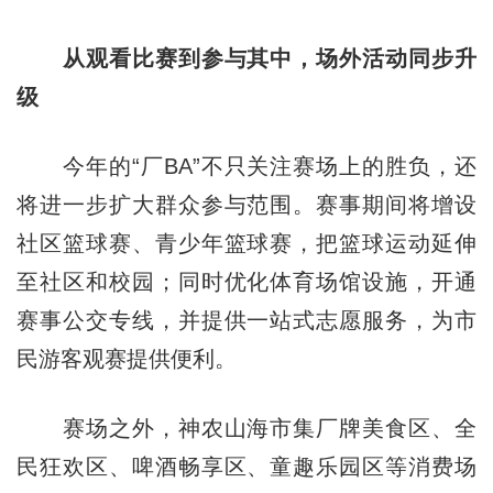
从观看比赛到参与其中，场外活动同步升
级
今年的“厂BA”不只关注赛场上的胜负，还
将进一步扩大群众参与范围。赛事期间将增设
社区篮球赛、青少年篮球赛，把篮球运动延伸
至社区和校园；同时优化体育场馆设施，开通
赛事公交专线，并提供一站式志愿服务，为市
民游客观赛提供便利。
赛场之外，神农山海市集厂牌美食区、全
民狂欢区、啤酒畅享区、童趣乐园区等消费场