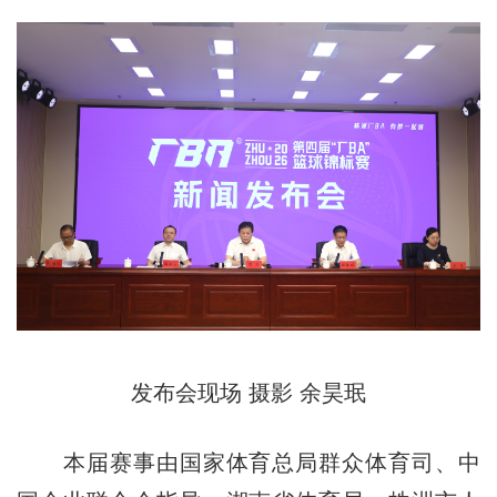
发布会现场 摄影 余昊珉
本届赛事由国家体育总局群众体育司、中