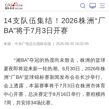
14支队伍集结！2026株洲“厂
BA”将于7月3日开赛
来源：中央广电总台国际在线
|
2026-06-30 16:02:49
“湘BA”夺冠的热度尚未散去，株洲的篮球
夏夜即将迎来新一轮热潮。6月30日，2026年株
洲“厂BA”篮球锦标赛新闻发布会在长沙举行。
会上透露，本届赛事将于7月3日在株洲市体育
中心开赛，总决赛定于8月16日举行，赛程横跨
7周，共安排34场比赛。