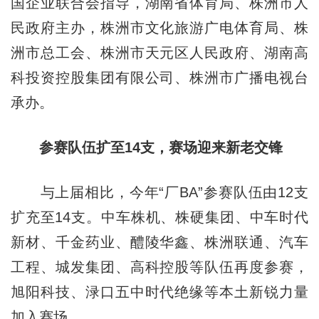
国企业联合会指导，湖南省体育局、株洲市人
民政府主办，株洲市文化旅游广电体育局、株
洲市总工会、株洲市天元区人民政府、湖南高
科投资控股集团有限公司、株洲市广播电视台
承办。
参赛队伍扩至14支，赛场迎来新老交锋
与上届相比，今年“厂BA”参赛队伍由12支
扩充至14支。中车株机、株硬集团、中车时代
新材、千金药业、醴陵华鑫、株洲联通、汽车
工程、城发集团、高科控股等队伍再度参赛，
旭阳科技、渌口五中时代绝缘等本土新锐力量
加入赛场。