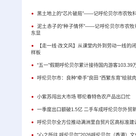
黑土地上的“芯片破局”——记呼伦贝尔市农牧
泥土赤子的“种子情怀”——记呼伦贝尔市农
东显
【走一线·改文风】从课堂内外到劳动一线的
样板
“五一”假期呼伦贝尔累计接待国内游客103.39万
呼伦贝尔市：良种“牵手”良田 “西繁东育”绘
小紫苏闯出大市场 鄂伦春特色农产品出口忙
一季度出口额破1.5亿 二手车成呼伦贝尔外贸
呼伦贝尔全方位推动满洲里自贸片区高标准建
“心之所往 呼伦贝尔”2026呼伦贝尔（香港