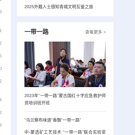
2025外籍人士感知青城文明互鉴之旅
3
1
一带一路
查看更多 >
2
5
0
2
2023年“一带一路”蒙古国红十字应急救护师
4
资培训班开班
2
“乌兰察布味道”香飘“一带一路”
8
中-蒙选矿工艺技术 “一带一路”联合实验室