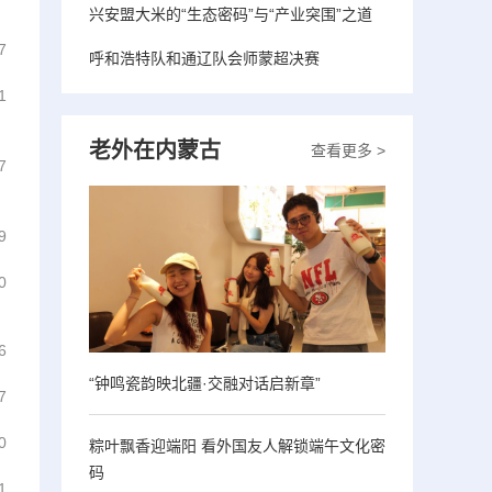
兴安盟大米的“生态密码”与“产业突围”之道
7
呼和浩特队和通辽队会师蒙超决赛
1
老外在内蒙古
查看更多 >
7
9
0
6
“钟鸣瓷韵映北疆·交融对话启新章”
7
0
粽叶飘香迎端阳 看外国友人解锁端午文化密
码
1