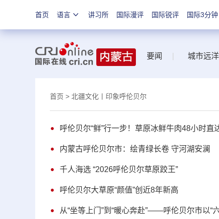
首页
语言
讲习所
国际漫评
国际锐评
国际3分钟
要闻
|
城市远洋
首页
> 北疆文化丨印象呼伦贝尔
呼伦贝尔“鲜”行一步！草原冰鲜牛肉48小时直
内蒙古呼伦贝尔市：绘青绿长卷 守河湖安澜
千人海选 “2026呼伦贝尔草原跤王”
呼伦贝尔大草原“颜值”创近8年新高
从“坐等上门”到“暖心奔赴”——呼伦贝尔市以