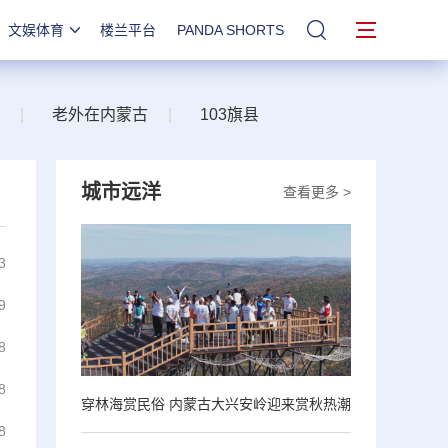
文娱体育
楼兰平台
PANDA SHORTS
站内搜索
|
老外在内蒙古
|
103旗县
城市远洋
查看更多 >
3
9
8
8
穿林海赏民俗 内蒙古大兴安岭迎来赏秋热潮
8