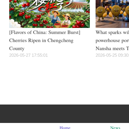
[Flavors of China: Summer Burst]
What sparks wil
Cherries Ripen in Chengcheng
powerhouse por
County
Nansha meets T
2026-05-27 17:55:01
irresistible “du
2026-05-25 09:30
Home
News