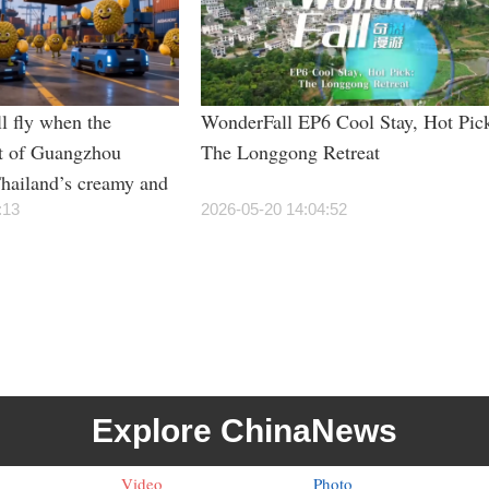
l fly when the
WonderFall EP6 Cool Stay, Hot Pic
t of Guangzhou
The Longgong Retreat
hailand’s creamy and
rian students”?
:13
2026-05-20 14:04:52
Explore ChinaNews
Video
Photo