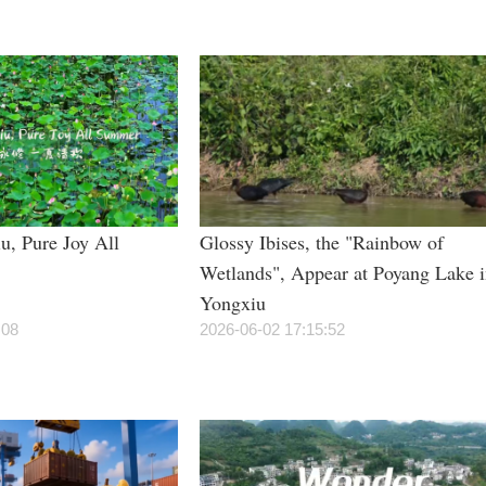
u, Pure Joy All
Glossy Ibises, the "Rainbow of
Wetlands", Appear at Poyang Lake 
Yongxiu
:08
2026-06-02 17:15:52