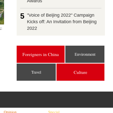
Awards
5
"Voice of Beijing 2022" Campaign
Kicks off: An Invitation from Beijing
k:
2022
Foreigners in China
Environment
Culture
Travel
Opinion
Special