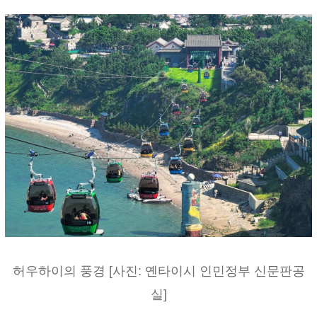
허우하이의 풍경 [사진: 옌타이시 인민정부 신문판공
실]