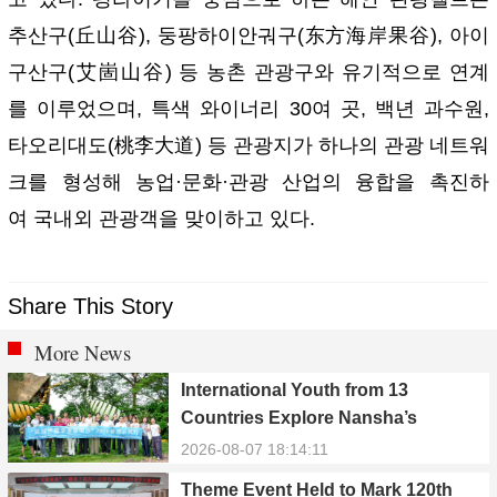
추산구(丘山谷), 둥팡하이안궈구(东方海岸果谷), 아이
구산구(艾崮山谷) 등 농촌 관광구와 유기적으로 연계
를 이루었으며, 특색 와이너리 30여 곳, 백년 과수원,
타오리대도(桃李大道) 등 관광지가 하나의 관광 네트워
크를 형성해 농업·문화·관광 산업의 융합을 촉진하
여 국내외 관광객을 맞이하고 있다.
Share This Story
More News
International Youth from 13
Countries Explore Nansha’s
Technology, Heritage, and Rural
2026-08-07 18:14:11
Ecology
Theme Event Held to Mark 120th