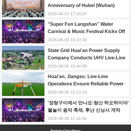
Anniversary of Hubei (Wuhan)
Public Electric Utility
2026-08-07 17:24:07
“Super Fun Langshan” Water
Carnival & Music Festival Kicks Off
in Xinning, Hunan
2026-08-05 16:23:30
State Grid Huai’an Power Supply
Company Conducts UHV Live-Line
Maintenance to Safeguard Reliable
2026-08-05 15:44:06
Power Supply During Summer Peak
Huai’an, Jiangsu: Live-Line
Season
Operations Ensure Reliable Power
Supply Amid Heatwave
2026-08-05 15:23:23
'장랑구이에서 만나요·랑산 하오하이야'
물놀이 음악 축제, 후난 신닝서 개막
2026-08-05 11:14:46
Explore ChinaNews